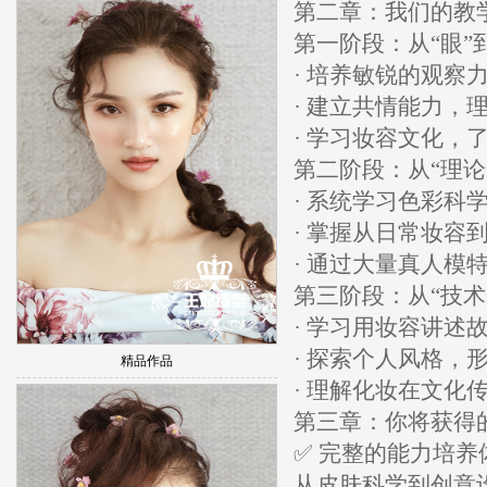
第二章：我们的教
第一阶段：从“眼”
· 培养敏锐的观察
· 建立共情能力
· 学习妆容文化
第二阶段：从“理论
· 系统学习色彩
· 掌握从日常妆容
· 通过大量真人
第三阶段：从“技术
· 学习用妆容讲述
· 探索个人风格，
精品作品
· 理解化妆在文
第三章：你将获得
✅ 完整的能力培养
从皮肤科学到创意