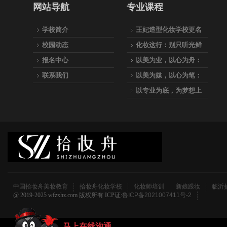
网站导航
专业课程
学校简介
王妃造型化妆学校更名
为：拾妆舟美妆教育
校园动态
化妆这行：别只听光鲜
的，听听真实的
报名中心
以美为业，以心为舟：
拾妆舟美妆教育，专业
联系我们
以美为媒，以心为笔：
之路的起航站
与我们一起，成为点亮
以专业为底，为梦想上
万千人生的化妆师
妆—拾妆舟美妆教育全
科化妆师养成计划
中国拾妆舟美妆教育
拾妆舟化妆学校
化妆师培训
新娘跟妆
临沂
@ 2019-2025 wfzxhz.com 版权所有 ICP证:
鲁ICP备2021007411号-2
马上在线沟通