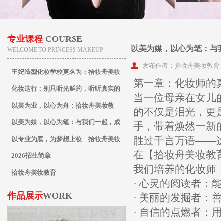
专业课程
COURSE
以美为媒，以心为笔：与
WELCOME TO PRINCESS MAKEUP
发布作者：拾妆舟美妆教育
王妃造型化妆学校更名为：拾妆舟美妆
第一章：化妆师的
教育
化妆这行：别只听光鲜的，听听真实的
当一位母亲在女儿
以美为业，以心为舟：拾妆舟美妆教
的不仅是泪光，更
育，专业之路的起航站
以美为媒，以心为笔：与我们一起，成
手，带着焕然一新
胜过千言万语——
为点亮万千人生的化妆师
以专业为底，为梦想上妆—拾妆舟美妆
在【拾妆舟美妆教
教育全科化妆师养成计划
2026招生简章
我们培养的化妆师
拾妆舟美妆教育
· 心灵的阅读者
作品展示
WORK
· 美丽的发掘者
· 自信的点燃者