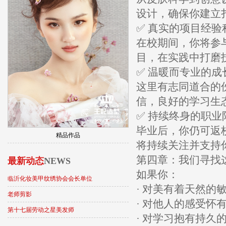
设计，确保你建立
✅ 真实的项目经验
在校期间，你将参
目，在实践中打磨
✅ 温暖而专业的成
这里有志同道合的
信，良好的学习生
✅ 持续终身的职业
毕业后，你仍可返
精品作品
将持续关注并支持
第四章：我们寻找
最新动态
NEWS
如果你：
临沂化妆美甲纹绣协会会长单位
· 对美有着天然的
老师剪影
· 对他人的感受怀
第十七届劳动之星美发师
· 对学习抱有持久