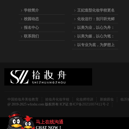
学校简介
王妃造型化妆学校更名
为：拾妆舟美妆教育
校园动态
化妆这行：别只听光鲜
的，听听真实的
报名中心
以美为业，以心为舟：
拾妆舟美妆教育，专业
联系我们
以美为媒，以心为笔：
之路的起航站
与我们一起，成为点亮
以专业为底，为梦想上
万千人生的化妆师
妆—拾妆舟美妆教育全
科化妆师养成计划
中国拾妆舟美妆教育
拾妆舟化妆学校
化妆师培训
新娘跟妆
临沂
@ 2019-2025 wfzxhz.com 版权所有 ICP证:
鲁ICP备2021007411号-2
马上在线沟通
CHAT NOW！