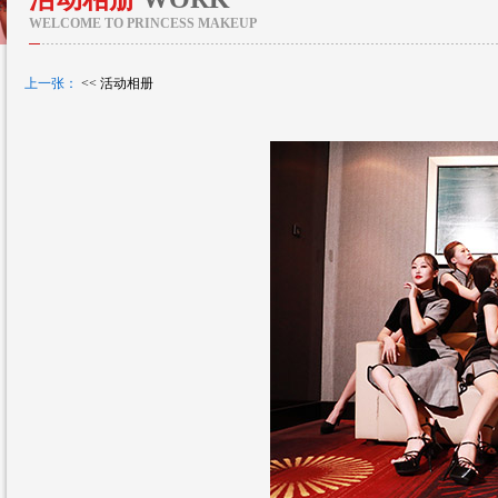
WELCOME TO PRINCESS MAKEUP
上一张：
<< 活动相册